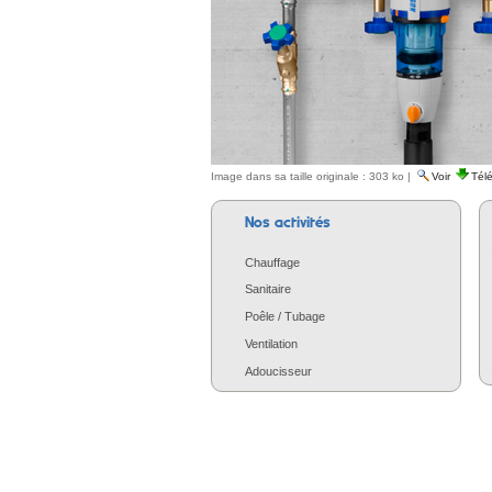
Image dans sa taille originale :
303 ko
|
Voir
Tél
Nos activités
Chauffage
Sanitaire
Poêle / Tubage
Ventilation
Adoucisseur