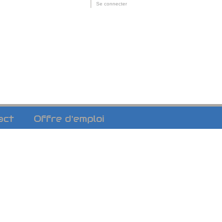
Outils
Se connecter
personnels
act
Offre d'emploi