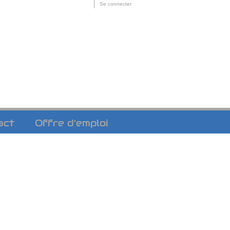
Outils
Se connecter
personnels
act
Offre d'emploi