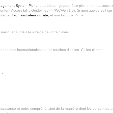
nagement System Plone
, et a été conçu pour être pleinement accessibl
ntent Accessibility Guidelines — (
WCAG
v1.0). Si quoi que ce soit su
contacter
l'administrateur du site
, et non l'équipe Plone.
viguer sur le site à l'aide de votre clavier.
ndations internationales sur les touches d'accès. Celles-ci sont :
he
onnaissance et notre compréhension de la manière dont les personnes a