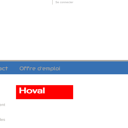
Outils
Se connecter
personnels
act
Offre d'emploi
ent
des